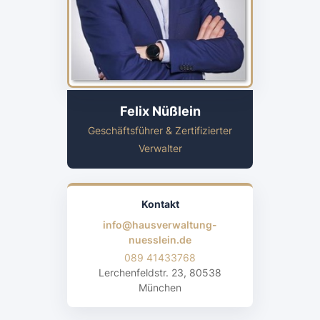
Felix Nüßlein
Geschäftsführer & Zertifizierter
Verwalter
Kontakt
info@hausverwaltung-
nuesslein.de
089 41433768
Lerchenfeldstr. 23, 80538
München